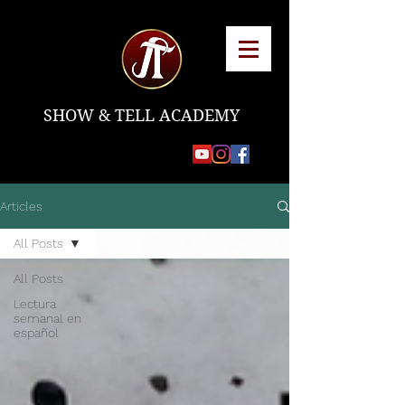
SHOW & TELL ACADEMY
Articles
All Posts
All Posts
Lectura
semanal en
español