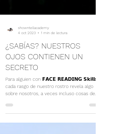
showntellacademy
4 oct 2023
1 min de lectura
¿SABÍAS? NUESTROS
OJOS CONTIENEN UN
SECRETO
Para alguien con 𝗙𝗔𝗖𝗘 𝗥𝗘𝗔𝗗𝗜𝗡𝗚 𝗦𝗸𝗶𝗹𝗹𝘀,
cada rasgo de nuestro rostro revela algo
sobre nosotros, a veces incluso cosas de...